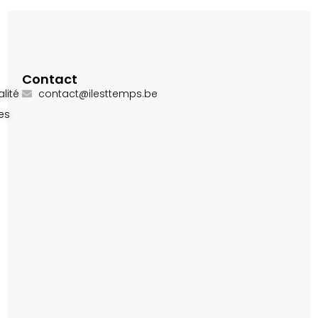
Contact
lité
contact@ilesttemps.be
es