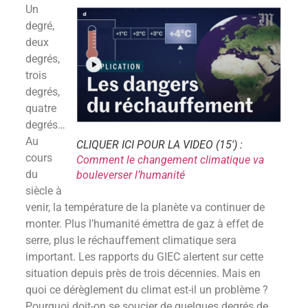
Un
degré,
deux
degrés,
trois
degrés,
quatre
degrés…
Au
CLIQUER ICI POUR LA VIDEO (15′) :
cours
Comment le changement climatique va
du
bouleverser l’humanité
siècle à
venir, la température de la planète va continuer de
monter. Plus l’humanité émettra de gaz à effet de
serre, plus le réchauffement climatique sera
important. Les rapports du GIEC alertent sur cette
situation depuis près de trois décennies. Mais en
quoi ce dérèglement du climat est-il un problème ?
Pourquoi doit-on se soucier de quelques degrés de