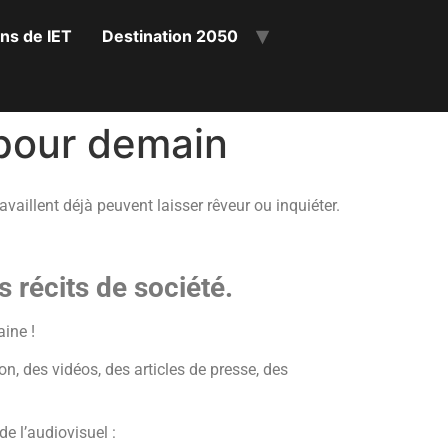
ons de IET
Destination 2050
s pour demain
vaillent déjà peuvent laisser rêveur ou inquiéter.
 récits de société.
ine !
on, des vidéos, des articles de presse, des
e l’audiovisuel :