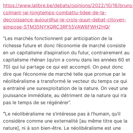
https://www.lalibre.be/debats/opinions/2022/10/16/bruno
colmant-jai-longtemps-combattu-lidee-de-la-
decroissance-aujourdhui-je-crois-quun-debat-citoyen-
simpose-STM35NYXQRC3RF55VAW6FWH2HQ/
“Les marchés fonctionnent par anticipation de la
richesse future et donc l’économie de marché consiste
en un capitalisme d’aspiration du futur, contrairement au
capitalisme rhénan (qu’on a connu dans les années 60 et
70) qui lui partage ce qui est accompli. On peut donc
dire que l’économie de marché telle que promue par le
néolibéralisme a transformé le vecteur du temps ce qui
a entrainé une surexploitation de la nature. On veut une
jouissance immédiate, au détriment de la nature qui n’a
pas le temps de se régénérer”.
“
Le néolibéralisme ne s’intéresse pas à l’humain,
qu’il
considère comme une externalité [au même titre que la
nature], ni à son bien-être. Le néolibéralisme est une