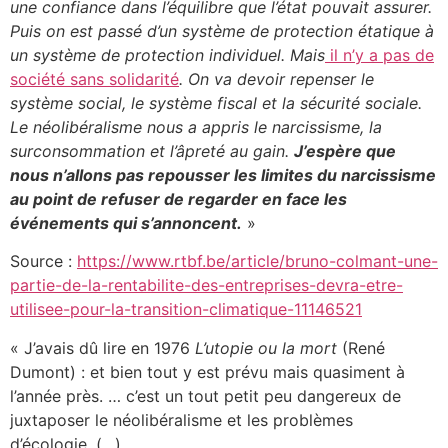
une confiance dans l’équilibre que l’état pouvait assurer.
Puis on est passé d’un système de protection étatique à
un système de protection individuel. Mais
il n’y a pas de
société sans solidarité
. On va devoir repenser le
système social, le système fiscal et la sécurité sociale.
Le néolibéralisme nous a appris le narcissisme, la
surconsommation et l’âpreté au gain.
J’espère que
nous n’allons pas repousser les limites du narcissisme
au point de refuser de regarder en face les
événements qui s’annoncent.
»
Source :
https://www.rtbf.be/article/bruno-colmant-une-
partie-de-la-rentabilite-des-entreprises-devra-etre-
utilisee-pour-la-transition-climatique-11146521
« J’avais dû lire en 1976
L’utopie ou la mort
(René
Dumont) : et bien tout y est prévu mais quasiment à
l’année près. … c’est un tout petit peu dangereux de
juxtaposer le néolibéralisme et les problèmes
d’écologie. (…)