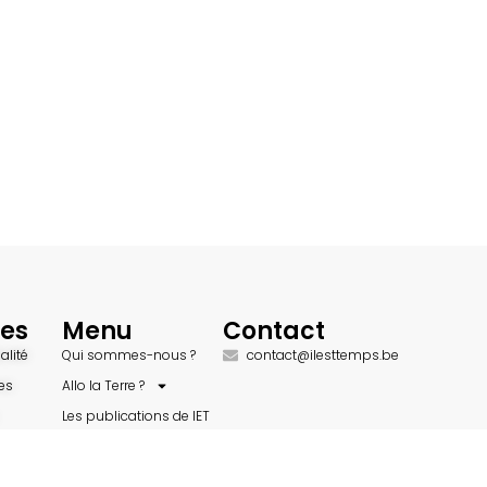
des
Menu
Contact
alité
Qui sommes-nous ?
contact@ilesttemps.be
es
Allo la Terre ?
Les publications de IET
Destination 2050
Sites amis