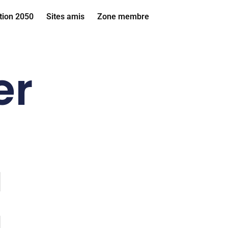
tion 2050
Sites amis
Zone membre
er